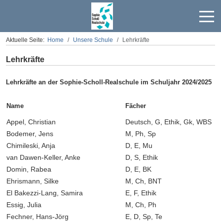
Off-
Aktuelle Seite:
Home
Unsere Schule
Lehrkräfte
Lehrkräfte
Lehrkräfte an der Sophie-Scholl-Realschule im Schuljahr 2024/2025
Name
Fächer
Appel, Christian
Deutsch, G, Ethik, Gk, WBS
Bodemer, Jens
M, Ph, Sp
Chimileski, Anja
D, E, Mu
van Dawen-Keller, Anke
D, S, Ethik
Domin, Rabea
D, E, BK
Ehrismann, Silke
M
,
Ch
,
BNT
El Bakezzi-Lang, Samira
E
,
F, Ethik
Essig, Julia
M
,
Ch
,
Ph
Fechner, Hans-Jörg
E, D, Sp, Te