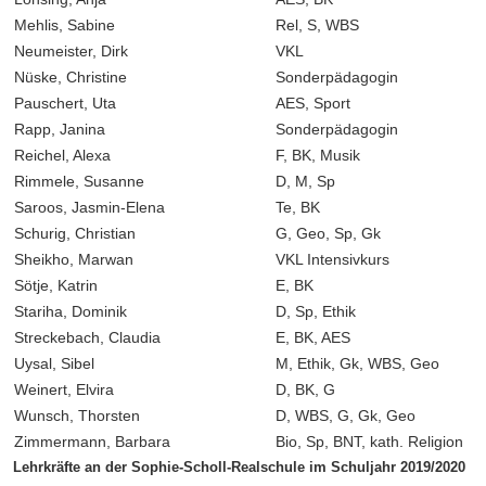
Mehlis, Sabine
Rel, S, WBS
Neumeister, Dirk
VKL
Nüske, Christine
Sonderpädagogin
Pauschert, Uta
AES, Sport
Rapp, Janina
Sonderpädagogin
Reichel, Alexa
F, BK, Musik
Rimmele, Susanne
D
,
M, Sp
Saroos, Jasmin-Elena
Te, BK
Schurig, Christian
G, Geo, Sp, Gk
Sheikho, Marwan
VKL Intensivkurs
Sötje, Katrin
E, BK
Stariha, Dominik
D, Sp, Ethik
Streckebach, Claudia
E
,
BK
,
AES
Uysal, Sibel
M, Ethik, Gk, WBS, Geo
Weinert, Elvira
D, BK, G
Wunsch, Thorsten
D, WBS, G, Gk, Geo
Zimmermann, Barbara
Bio, Sp, BNT, kath. Religion
Lehrkräfte an der Sophie-Scholl-Realschule im Schuljahr 2019/2020