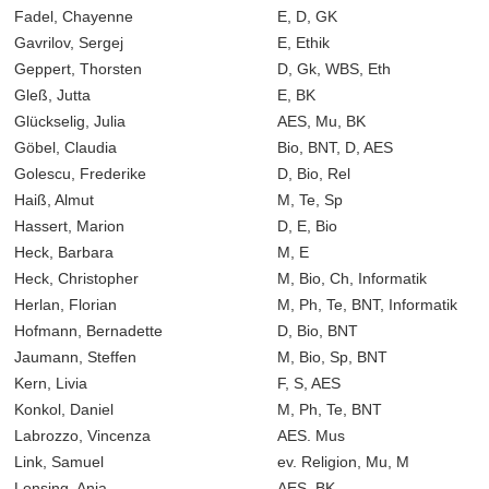
Fadel, Chayenne
E, D, GK
Gavrilov, Sergej
E, Ethik
Geppert, Thorsten
D, Gk, WBS, Eth
Gleß, Jutta
E
,
BK
Glückselig, Julia
AES, Mu, BK
Göbel, Claudia
Bio, BNT, D, AES
Golescu, Frederike
D, Bio, Rel
Haiß, Almut
M, Te, Sp
Hassert, Marion
D, E, Bio
Heck, Barbara
M
,
E
Heck, Christopher
M, Bio, Ch, Informatik
Herlan, Florian
M, Ph, Te, BNT, Informatik
Hofmann, Bernadette
D, Bio, BNT
Jaumann, Steffen
M, Bio, Sp, BNT
Kern, Livia
F, S, AES
Konkol, Daniel
M, Ph, Te, BNT
Labrozzo, Vincenza
AES. Mus
Link, Samuel
ev. Religion, Mu, M
Lonsing, Anja
AES, BK